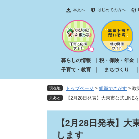
ペ
メ
本文へ
はじめての方へ
ー
ニ
ジ
ュ
の
ー
先
を
頭
飛
で
ば
す
し
暮らしの情報
税・保険・年金
。
て
子育て・教育
まちづくり
本
文
へ
トップページ
>
組織でさがす
>
政
現在地
【2月28日発表】大東市公式LIN
本
【2月28日発表】大
文
します