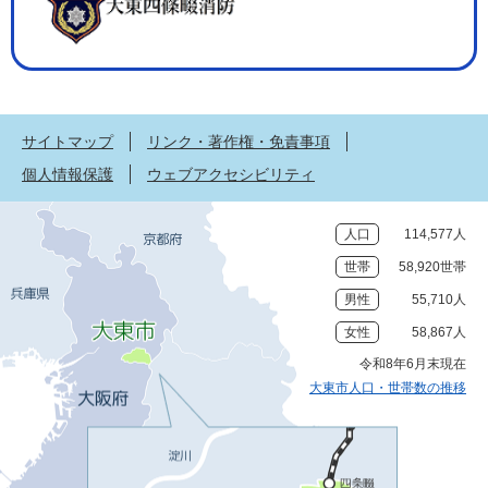
サイトマップ
リンク・著作権・免責事項
個人情報保護
ウェブアクセシビリティ
人口
114,577人
世帯
58,920世帯
男性
55,710人
女性
58,867人
令和8年6月末現在
大東市人口・世帯数の推移