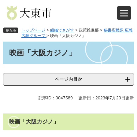
ペ
メ
ー
ニ
ジ
ュ
の
ー
先
を
トップページ
>
組織でさがす
>
政策推進部
>
秘書広報課 広報
現在地
頭
飛
広聴グループ
>
映画「大阪カジノ」
で
ば
本
す
し
文
映画「大阪カジノ」
。
て
本
文
へ
ページ内目次
記事ID：0047589
更新日：2023年7月20日更新
映画「大阪カジノ」