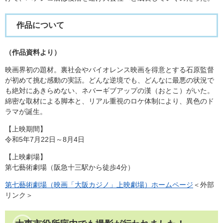
作品について
（作品資料より）
映画界初の題材。裏社会やバイオレンス映画を得意とする石原監督
が初めて挑む感動の実話。どんな逆境でも、どんなに最悪の状況で
も絶対にあきらめない、ネバーギブアップの漢（おとこ）がいた。
綿密な取材による脚本と、リアル重視のロケ体制により、異色のド
ラマが誕生。
【上映期間】
令和5年7月22日～8月4日
【上映劇場】
第七藝術劇場（阪急十三駅から徒歩4分）
第七藝術劇場（映画「大阪カジノ」上映劇場）ホームページ
＜外部
リンク＞