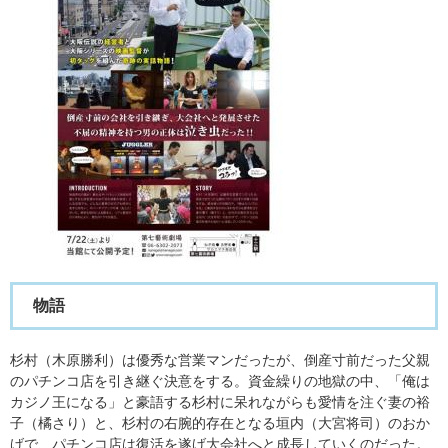
物語
杉村（木原勝利）は優秀な営業マンだったが、倒産寸前だった父親
のパチンコ店を引き継ぐ決意をする。資金繰りの地獄の中、「俺は
カジノ王になる」と豪語する杉村に呆れながらも愛情を注ぐ妻の裕
子（橘さり）と、杉村の右腕的存在となる垣内（大宮将司）のおか
げで、パチンコ店は復活を遂げ大会社へと成長していくのだった。