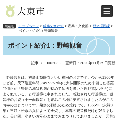
ペ
メ
ー
ニ
ジ
ュ
の
ー
先
を
トップページ
>
組織でさがす
>
産業・文化部
>
観光振興課
>
現在地
頭
飛
ポイント紹介1：野崎観音
で
ば
本
す
し
文
ポイント紹介1：野崎観音
。
て
本
文
記事ID：0002036
更新日：2020年11月25日更新
へ
野崎観音は、福聚山慈眼寺といい禅宗のお寺です。今から1300年
ほど前、天平勝宝年間(749〜757年)に大仏開眼のため来朝した婆羅
門僧正が「野崎の地は釈迦が初めて仏法を説いた鹿野苑(ハラナ)に
よく似ている」と行基様に申されました。感動された行基様は、観
音様のお姿（十一面観音）を彫みこの地に安置されましたのがこの
お寺のはじまりです。幾多の戦乱のため荒れはて、1565年（永禄8
年）三好・松永の兵によって全焼し、本尊の観音様だけが残りまし
た。長い間、小さいお堂のままでおまつりしてありましたが、元和2