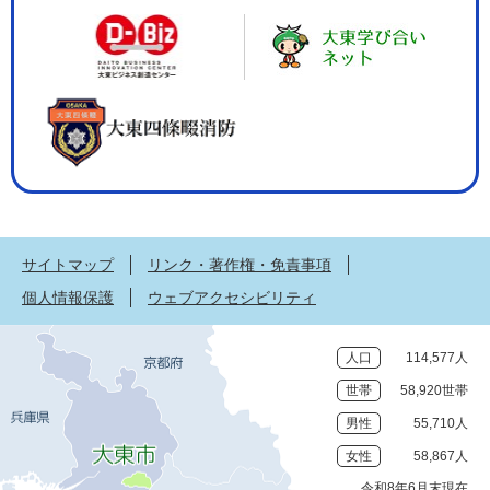
サイトマップ
リンク・著作権・免責事項
個人情報保護
ウェブアクセシビリティ
人口
114,577人
世帯
58,920世帯
男性
55,710人
女性
58,867人
令和8年6月末現在