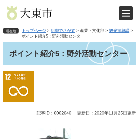
ペ
メ
ー
ニ
ジ
ュ
の
ー
先
を
トップページ
>
組織でさがす
>
産業・文化部
>
観光振興課
>
現在地
頭
飛
ポイント紹介5：野外活動センター
で
ば
本
す
し
文
ポイント紹介5：野外活動センター
。
て
本
文
へ
記事ID：0002040
更新日：2020年11月25日更新