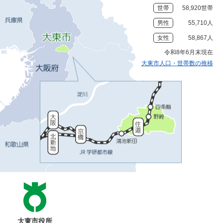
世帯
58,920世帯
男性
55,710人
女性
58,867人
令和8年6月末現在
大東市人口・世帯数の推移
大東市役所