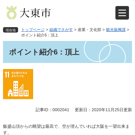
ペ
メ
ー
ニ
ジ
ュ
の
ー
先
を
トップページ
>
組織でさがす
>
産業・文化部
>
観光振興課
>
現在地
頭
飛
ポイント紹介6：頂上
で
ば
本
す
し
文
ポイント紹介6：頂上
。
て
本
文
へ
記事ID：0002041
更新日：2020年11月25日更新
飯盛山頂からの眺望は最高で、空が澄んでいれば大阪を一望出来ま
す。