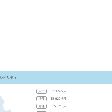
シビリティ
人口
114,577人
世帯
58,920世帯
男性
55,710人