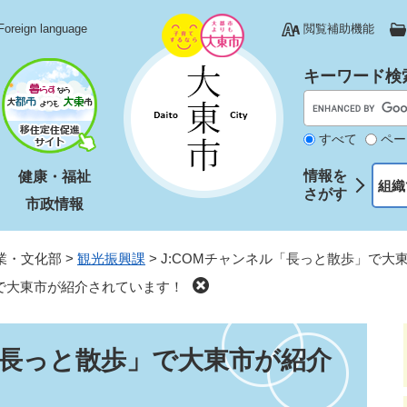
Foreign language
閲覧補助機能
キーワード検
すべて
ペー
情報を
健康・福祉
組織
さがす
市政情報
業・文化部
>
観光振興課
>
J:COMチャンネル「長っと散歩」で大
」で大東市が紹介されています！
「長っと散歩」で大東市が紹介