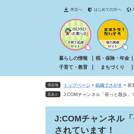
ペ
メ
本文へ
はじめての方へ
ー
ニ
ジ
ュ
の
ー
先
を
頭
飛
で
ば
す
し
暮らしの情報
税・保険・年金
。
て
子育て・教育
まちづくり
本
文
へ
トップページ
>
組織でさがす
>
産
現在地
J:COMチャンネル「長っと散歩
本
J:COMチャンネル
文
されています！