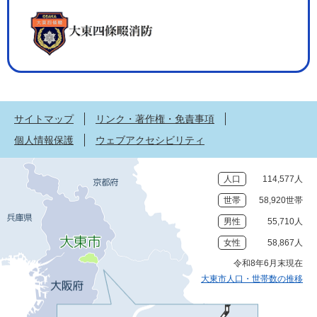
サイトマップ
リンク・著作権・免責事項
個人情報保護
ウェブアクセシビリティ
人口
114,577人
世帯
58,920世帯
男性
55,710人
女性
58,867人
令和8年6月末現在
大東市人口・世帯数の推移