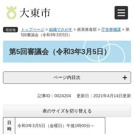
ペ
メ
ー
ニ
ジ
ュ
の
ー
先
を
トップページ
>
組織でさがす
>
政策推進部
>
庁舎整備課
>
第
現在地
頭
飛
5回審議会（令和3年3月5日）
で
ば
本
す
し
文
第5回審議会（令和3年3月5日）
。
て
本
文
へ
ページ内目次
記事ID：0024204
更新日：2021年4月14日更新
表のサイズを切り替える
日
令和3年3月5日（金曜日）午後1時00分～
時