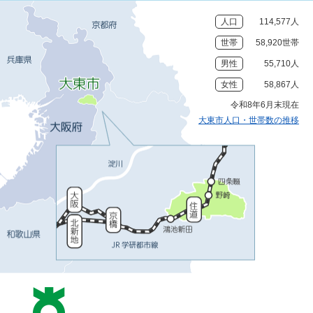
人口
114,577人
世帯
58,920世帯
男性
55,710人
女性
58,867人
令和8年6月末現在
大東市人口・世帯数の推移