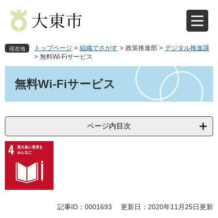
ペ
メ
ー
ニ
ジ
ュ
の
ー
先
を
トップページ
>
組織でさがす
>
政策推進部
>
デジタル推進課
現在地
頭
飛
>
無料Wi-Fiサービス
で
ば
本
す
し
文
無料Wi-Fiサービス
。
て
本
文
へ
ページ内目次
記事ID：0001693
更新日：2020年11月25日更新