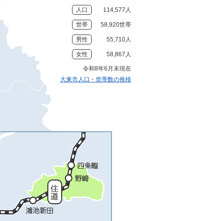
人口
114,577人
世帯
58,920世帯
男性
55,710人
女性
58,867人
令和8年6月末現在
大東市人口・世帯数の推移