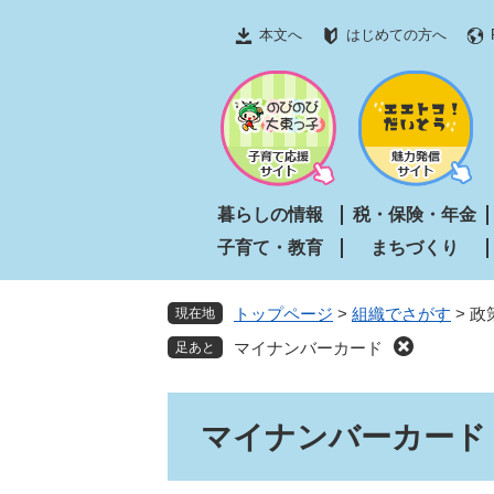
ペ
メ
本文へ
はじめての方へ
ー
ニ
ジ
ュ
の
ー
先
を
頭
飛
で
ば
す
し
暮らしの情報
税・保険・年金
。
て
子育て・教育
まちづくり
本
文
へ
トップページ
>
組織でさがす
>
政
現在地
マイナンバーカード
本
マイナンバーカード
文