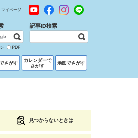
マイページ
索
記事ID検索
ジ
PDF
カレンダーで
でさがす
地図でさがす
さがす
見つからないときは