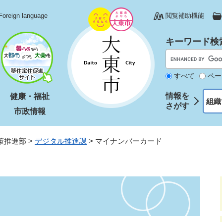
Foreign language
閲覧補助機能
キーワード検
すべて
ペー
情報を
健康・福祉
組織
さがす
市政情報
策推進部
>
デジタル推進課
>
マイナンバーカード