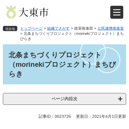
ペ
メ
ー
ニ
ジ
ュ
の
ー
先
を
トップページ
>
組織でさがす
>
政策推進部
>
公民連携推進室
現在地
頭
飛
>
北条まちづくりプロジェクト（morinekiプロジェクト）まち
びらき
で
ば
す
し
本
。
て
文
北条まちづくりプロジェクト
本
（morinekiプロジェクト）まちび
文
へ
らき
ページ内目次
記事ID：0023726
更新日：2021年4月1日更新