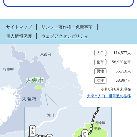
サイトマップ
リンク・著作権・免責事項
個人情報保護
ウェブアクセシビリティ
人口
114,577人
世帯
58,920世帯
男性
55,710人
女性
58,867人
令和8年6月末現在
大東市人口・世帯数の推移