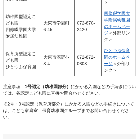
＞
四條畷学園大
幼稚園型認定こ
学附属幼稚園
ども園
大東市学園町
072-876-
のホームペー
四條畷学園大学
6-45
2420
ジ
＜外部リン
附属幼稚園
ク＞
ひとつぶ保育
保育所型認定こ
大東市深野4-
072-872-
園のホームペ
ども園
3-4
0603
ージ
＜外部リ
ひとつぶ保育園
ンク＞
注意事項
1号認定（幼稚園部分）
にかかる入園などの手続きについ
ては、各認定こども園に直接お問合わせください。
※2号・3号認定（保育所部分）にかかる入園などの手続きについて
は、こども家庭室 保育幼稚園グループまでお問い合わせくださ
い。