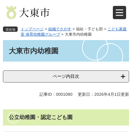
ペ
メ
ー
ニ
ジ
ュ
の
ー
先
を
トップページ
>
組織でさがす
>
福祉・子ども部
>
こども家庭
現在地
頭
飛
室 保育幼稚園グループ
>
大東市内幼稚園
で
ば
本
す
し
文
大東市内幼稚園
。
て
本
文
へ
ページ内目次
記事ID：0001080
更新日：2026年4月1日更新
公立幼稚園・認定こども園