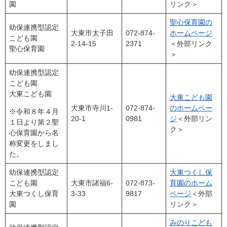
園
リンク＞
聖心保育園の
幼保連携型認定
大東市太子田
072-874-
ホームページ
こども園
2-14-15
2371
＜外部リンク
聖心保育園
＞
幼保連携型認定
こども園
大東こども園
大東こども園
大東市寺川1-
072-874-
のホームペー
※令和８年４月
20-1
0981
ジ
＜外部リン
１日より第２聖
ク＞
心保育園から名
称変更をしまし
た。
幼保連携型認定
大東つくし保
こども園
大東市諸福6-
072-873-
育園のホーム
大東つくし保育
3-33
9817
ページ
＜外部
園
リンク＞
みのりこども