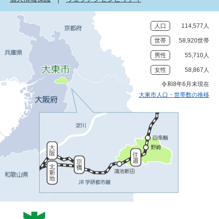
人口
114,577人
世帯
58,920世帯
男性
55,710人
女性
58,867人
令和8年6月末現在
大東市人口・世帯数の推移