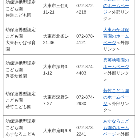
幼保連携型認定
大東市三住町
072-872-
のホームペー
こども園
11-21
4218
ジ
＜外部リン
住道こども園
ク＞
幼保連携型認定
大東わかば保
こども園
大東市北条1-
072-878-
育園のホーム
大東わかば保育
21-36
4121
ページ
＜外部
園
リンク＞
秀英幼稚園の
幼保連携型認定
大東市深野3-
072-874-
ホームページ
こども園
1-12
4403
＜外部リンク
秀英幼稚園
＞
若竹こども園
幼保連携型認定
大東市深野5-
072-874-
のホームペー
こども園
7-27
2930
ジ
＜外部リン
若竹こども園
ク＞
幼保連携型認定
あすなろこど
こども園
072-873-
も園のホーム
大東市扇町9-8
あすなろこども
2241
ページ
＜外部