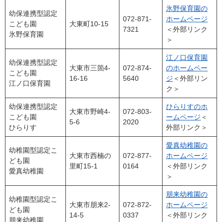
氷野保育園の
幼保連携型認定
072-871-
ホームページ
こども園
大東町10-15
7321
＜外部リンク
氷野保育園
＞
江ノ口保育園
幼保連携型認定
大東市三箇4-
072-874-
のホームペー
こども園
16-16
5640
ジ
＜外部リン
江ノ口保育園
ク＞
幼保連携型認定
ひらりすのホ
大東市野崎4-
072-803-
こども園
ームページ
＜
5-6
2020
ひらりす
外部リンク＞
愛真幼稚園の
幼稚園型認定こ
大東市西楠の
072-877-
ホームページ
ども園
里町15-1
0164
＜外部リンク
愛真幼稚園
＞
朋来幼稚園の
幼稚園型認定こ
大東市朋来2-
072-872-
ホームページ
ども園
14-5
0337
＜外部リンク
朋来幼稚園