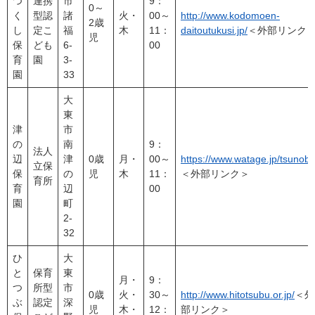
つ
連携
市
9：
0～
く
型認
諸
火・
00～
http://www.kodomoen-
2歳
し
定こ
福
木
11：
daitoutukusi.jp/
＜外部リンク
児
保
ども
6-
00
育
園
3-
園
33
大
東
津
市
の
南
9：
法人
辺
津
0歳
月・
00～
https://www.watage.jp/tsunobe
立保
保
の
児
木
11：
＜外部リンク＞
育所
育
辺
00
園
町
2-
32
ひ
大
と
保育
東
月・
9：
つ
所型
市
0歳
火・
30～
http://www.hitotsubu.or.jp/
＜外
ぶ
認定
深
児
木・
12：
部リンク＞