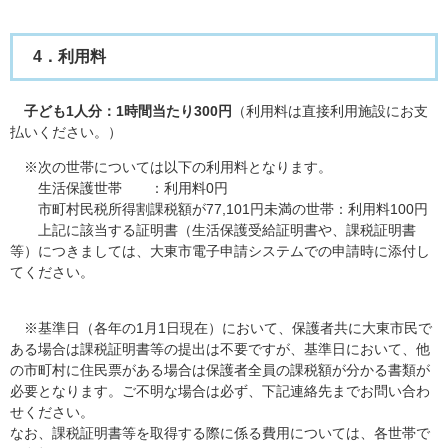
4．利用料
子ども1人分：1時間当たり300円
（利用料は直接利用施設にお支
払いください。）
※次の世帯については以下の利用料となります。
生活保護世帯 ：利用料0円
市町村民税所得割課税額が77,101円未満の世帯：利用料100円
上記に該当する証明書（生活保護受給証明書や、課税証明書
等）につきましては、大東市電子申請システムでの申請時に添付し
てください。
※基準日（各年の1月1日現在）において、保護者共に大東市民で
ある場合は課税証明書等の提出は不要ですが、基準日において、他
の市町村に住民票がある場合は保護者全員の課税額が分かる書類が
必要となります。ご不明な場合は必ず、下記連絡先までお問い合わ
せください。
なお、課税証明書等を取得する際に係る費用については、各世帯で