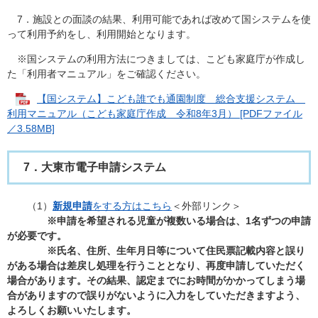
7．施設との面談の結果、利用可能であれば改めて国システムを使
って利用予約をし、利用開始となります。
※国システムの利用方法につきましては、こども家庭庁が作成し
た「利用者マニュアル」をご確認ください。
【国システム】こども誰でも通園制度 総合支援システム
利用マニュアル（こども家庭庁作成 令和8年3月） [PDFファイル
／3.58MB]
7．大東市電子申請システム
（1）
新規申請
をする方はこちら
＜外部リンク＞
※申請を希望される児童が複数いる場合は、1名ずつの申請
が必要です。
※氏名、住所、生年月日等について住民票記載内容と誤り
がある場合は差戻し処理を行うこととなり、再度申請していただく
場合があります。その結果、認定までにお時間がかかってしまう場
合がありますので誤りがないように入力をしていただきますよう、
よろしくお願いいたします。