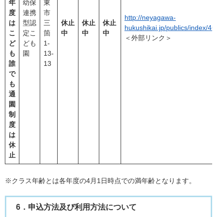
年
幼保
東
度
連携
市
http://neyagawa-
は
型認
三
休止
休止
休止
hukushikai.jp/publics/index/46
こ
定こ
箇
中
中
中
＜外部リンク＞
ど
ども
1-
も
園
13-
誰
13
で
も
通
園
制
度
は
休
止
※クラス年齢とは各年度の4月1日時点での満年齢となります。
6．申込方法及び利用方法について