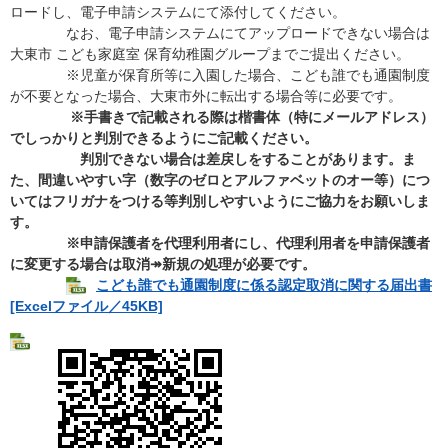
ロードし、電子申請システムにて添付してください。
なお、電子申請システムにてアップロードできない場合は
大東市 こども家庭室 保育幼稚園グループまでご提出ください。​
※児童が保育所等に入園した場合、こども誰でも通園制度
が不要となった場合、大東市外に転出する場合等に必要です。
​
※手書きで記載される際は楷書体（特にメールアドレス）
でしっかりと判別できるようにご記載ください。
判別できない場合は差戻しをすることがあります。ま
た、間違いやすい字（数字のゼロとアルファベットのオー等）につ
いてはフリガナをつける等判別しやすいようにご協力をお願いしま
す。
※申請保護者を代理利用者にし、代理利用者を申請保護者
に変更する場合は取消↠新規の処理が必要です。
こども誰でも通園制度に係る認定取消に関する届出書
[Excelファイル／45KB]