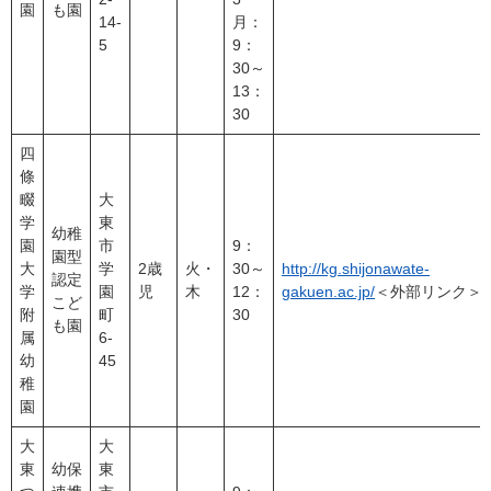
園
も園
14-
月：
5
9：
30～
13：
30
四
條
畷
大
学
東
幼稚
園
市
9：
園型
大
学
2歳
火・
30～
http://kg.shijonawate-
認定
学
園
児
木
12：
gakuen.ac.jp/
＜外部リンク＞
こど
附
町
30
も園
属
6-
幼
45
稚
園
大
大
東
幼保
東