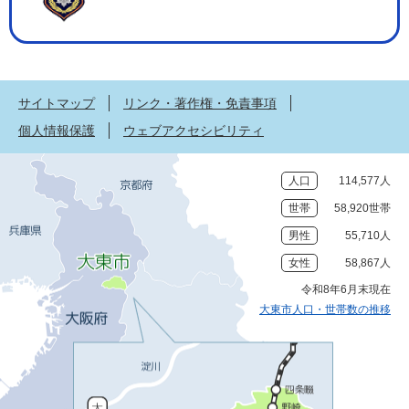
サイトマップ
リンク・著作権・免責事項
個人情報保護
ウェブアクセシビリティ
人口
114,577人
世帯
58,920世帯
男性
55,710人
女性
58,867人
令和8年6月末現在
大東市人口・世帯数の推移