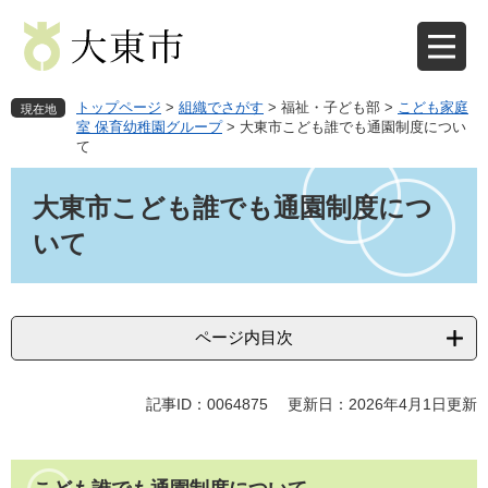
ペ
メ
ー
ニ
ジ
ュ
の
ー
先
を
トップページ
>
組織でさがす
>
福祉・子ども部
>
こども家庭
現在地
頭
飛
室 保育幼稚園グループ
>
大東市こども誰でも通園制度につい
て
で
ば
す
し
本
。
て
文
大東市こども誰でも通園制度につ
本
いて
文
へ
ページ内目次
記事ID：0064875
更新日：2026年4月1日更新