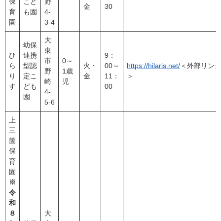
保
こど
野
金
30
育
も園
4-
園
3-4
大
幼保
東
ひ
連携
9：
市
0～
ら
型認
火・
00～
https://hilaris.net/
＜外部リン
野
1歳
り
定こ
金
11：
＞
崎
児
す
ども
00
4-
園
5-6
上
三
箇
保
育
園
※
令
和
８
大