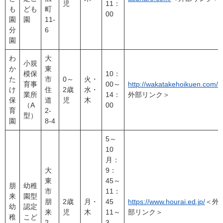
児
11：
も
ども
町
00
園
園
11-
分
6
園
わ
大
小規
か
東
模保
10：
た
市
0～
火・
育事
00～
http://wakatakehoikuen.com/
け
住
2歳
水・
業所
14：
外部リンク＞
保
道
児
木
（A
00
育
2-
型）
園
8-4
5～
10
月：
大
9：
東
45～
朋
幼稚
市
11：
来
園型
朋
2歳
月・
45
https://www.hourai.ed.jp/
＜外
幼
認定
来
児
木
11～
部リンク＞
稚
こど
2-
3