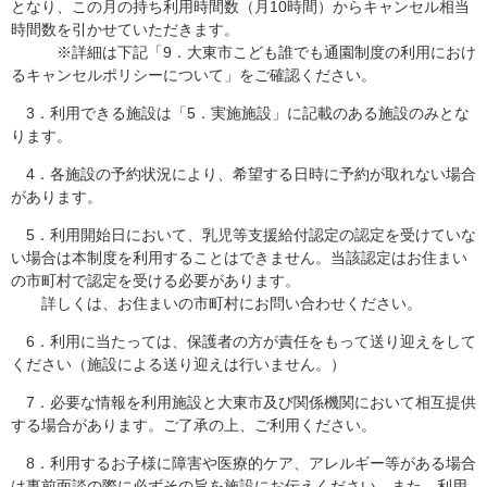
となり、この月の持ち利用時間数（月10時間）からキャンセル相当
時間数を引かせていただきます。
※詳細は下記「9．大東市こども誰でも通園制度の利用におけ
るキャンセルポリシーについて」をご確認ください。
3．利用できる施設は「5．実施施設」に記載のある施設のみとな
ります。
4．各施設の予約状況により、希望する日時に予約が取れない場合
があります。
5．利用開始日において、乳児等支援給付認定の認定を受けていな
い場合は本制度を利用することはできません。当該認定はお住まい
の市町村で認定を受ける必要があります。
詳しくは、お住まいの市町村にお問い合わせください。
6．利用に当たっては、保護者の方が責任をもって送り迎えをして
ください（施設による送り迎えは行いません。）
7．必要な情報を利用施設と大東市及び関係機関において相互提供
する場合があります。ご了承の上、ご利用ください。
8．利用するお子様に障害や医療的ケア、アレルギー等がある場合
は事前面談の際に必ずその旨を施設にお伝えください。また、利用