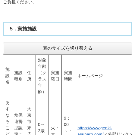
ご負担ください。
5．実施施設
表のサイズを切り替える
対象
年齢
施
施設
住
（ク
実施
実施
設
ホームページ
種別
所
ラス
曜日
時間
名
年
齢）
あ
す
大
な
幼保
東
9：
ろ
連携
市
0～
00
こ
型認
末
火・
https://www.genki-
2歳
～：
ど
定こ
広
木
asunaro.com/
＜外部リンク＞