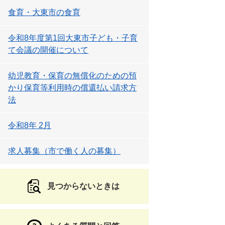
食育・大東市の食育
令和8年度第1回大東市子ども・子育
て会議の開催について
幼児教育・保育の無償化のための預
かり保育等利用時の償還払い請求方
法
令和8年 2月
求人募集（市で働く人の募集）
見つからないときは