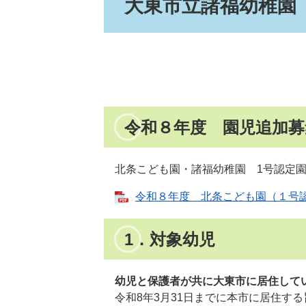
大東市立諸福幼稚園
令和８年度 園児追加
北条こども園・諸福幼稚園 1号認定園
令和８年度 北条こども園（１号認定
1．対象幼児
幼児と保護者が共に大東市に居住して
令和8年3月31日までに本市に居住す