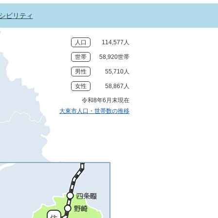
シビリティ
人口
114,577人
世帯
58,920世帯
男性
55,710人
女性
58,867人
令和8年6月末現在
大東市人口・世帯数の推移