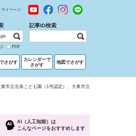
マイページ
索
記事ID検索
ジ
PDF
カレンダーで
でさがす
地図でさがす
さがす
大東市立北条こども園（1号認定）、大東市立
AI（人工知能）は
こんなページをおすすめします