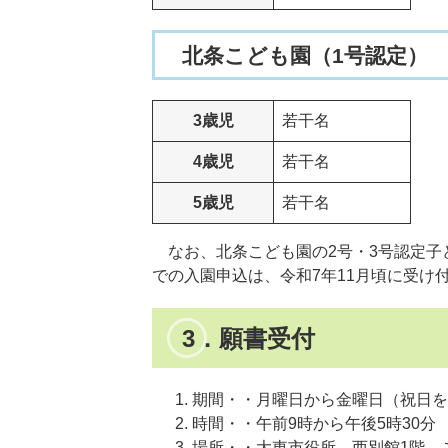
北条こども園（1号認定）
3歳児
若干名
4歳児
若干名
5歳児
若干名
なお、北条こども園の2号・3号認定子
での入園申込は、令和7年11月頃に受け
3．願書受付
期間・・月曜日から金曜日（祝日を
時間・・午前9時から午後5時30分
場所・・大東市役所 西別館1階 