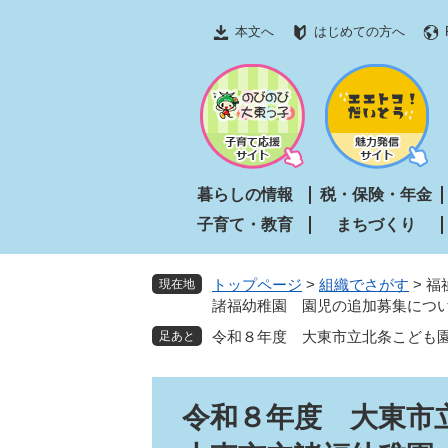
ペ
メ
本文へ
はじめての方へ
ー
ニ
ジ
ュ
の
ー
先
を
頭
飛
で
ば
す
し
暮らしの情報
税・保険・年金
。
て
子育て・教育
まちづくり
本
文
へ
トップページ
>
組織でさがす
>
福
現在地
諸福幼稚園 園児の追加募集につ
令和８年度 大東市立北条こども
本
令和８年度 大東市
文