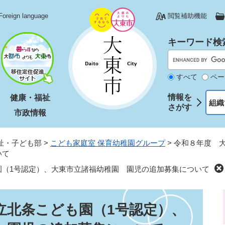
Foreign language
閲覧補助機能
キーワード検
すべて
ペー
情報を
健康・福祉
組織
さがす
市政情報
祉・子ども部
>
こども家庭室 保育幼稚園グループ
>
令和８年度 
いて
園（1号認定）、大東市立諸福幼稚園 園児の追加募集について
立北条こども園（1号認定）、