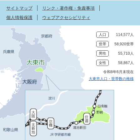
サイトマップ
リンク・著作権・免責事項
個人情報保護
ウェブアクセシビリティ
人口
114,577人
世帯
58,920世帯
男性
55,710人
女性
58,867人
令和8年6月末現在
大東市人口・世帯数の推移