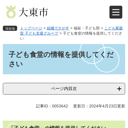
ペ
メ
ー
ニ
ジ
ュ
の
ー
先
を
トップページ
>
組織でさがす
>
福祉・子ども部
>
こども家庭
現在地
頭
飛
室 子ども支援グループ
>
子ども食堂の情報を提供してくださ
い
で
ば
す
し
本
。
て
文
子ども食堂の情報を提供してくだ
本
さい
文
へ
ページ内目次
記事ID：0053642
更新日：2024年4月23日更新