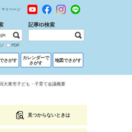
マイページ
索
記事ID検索
ジ
PDF
カレンダーで
でさがす
地図でさがす
さがす
1回大東市子ども・子育て会議概要
見つからないときは