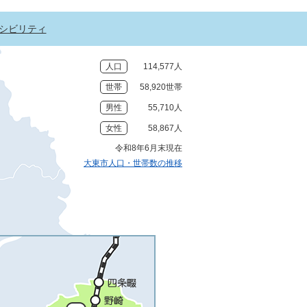
シビリティ
人口
114,577人
世帯
58,920世帯
男性
55,710人
女性
58,867人
令和8年6月末現在
大東市人口・世帯数の推移