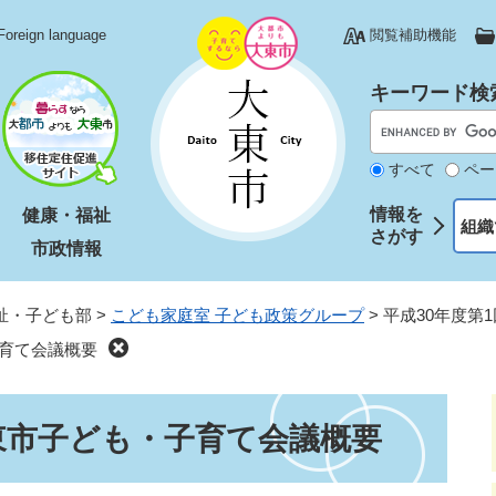
Foreign language
閲覧補助機能
キーワード検
すべて
ペー
情報を
健康・福祉
組織
さがす
市政情報
祉・子ども部
>
こども家庭室 子ども政策グループ
>
平成30年度第
子育て会議概要
東市子ども・子育て会議概要