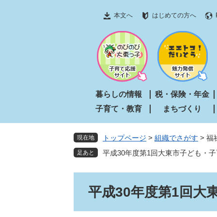
ペ
メ
本文へ
はじめての方へ
ー
ニ
ジ
ュ
の
ー
先
を
頭
飛
で
ば
す
し
暮らしの情報
税・保険・年金
。
て
子育て・教育
まちづくり
本
文
へ
トップページ
>
組織でさがす
>
福
現在地
平成30年度第1回大東市子ども・
本
平成30年度第1回大
文