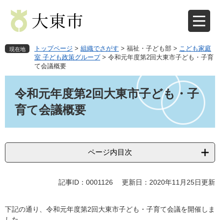
ペ
メ
ー
ニ
ジ
ュ
の
ー
先
を
トップページ
>
組織でさがす
>
福祉・子ども部
>
こども家庭
現在地
頭
飛
室 子ども政策グループ
>
令和元年度第2回大東市子ども・子育
て会議概要
で
ば
す
し
本
。
て
文
令和元年度第2回大東市子ども・子
本
育て会議概要
文
へ
ページ内目次
記事ID：0001126
更新日：2020年11月25日更新
下記の通り、令和元年度第2回大東市子ども・子育て会議を開催しま
した。