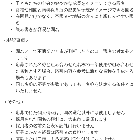
子どもたちの心身の健やかな成長をイメージできる園名
諸福幼稚園と南郷保育所の歴史や伝統がイメージできる園名
在園児だけでなく、卒園者や地域の方々にも親しみやすい園
名
読み書きが容易な園名
＜特記事項＞
園名として不適切だと市が判断したものは、選考の対象外と
します
応募された名称と組み合わせた名称の一部使用や組み合わせ
た名称とする場合、応募内容を参考に新たな名称を作成する
場合もあります
同じ名称の応募が多数であっても、名称を決定する条件とは
いたしません
＜その他＞
応募で得た個人情報は、園名選定以外には使用しません
採用された園名の権利は、大東市に帰属します
採用者の名前の公表や謝礼は行いません
応募にかかる経費は応募者の負担とします
電話または口頭による応募は受け付けておりません