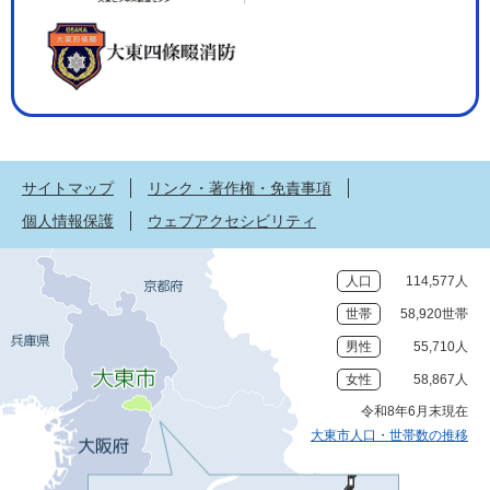
サイトマップ
リンク・著作権・免責事項
個人情報保護
ウェブアクセシビリティ
人口
114,577人
世帯
58,920世帯
男性
55,710人
女性
58,867人
令和8年6月末現在
大東市人口・世帯数の推移