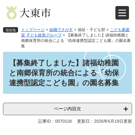
ペ
メ
ー
ニ
ジ
ュ
の
ー
先
を
トップページ
>
組織でさがす
>
福祉・子ども部
>
こども家庭
現在地
頭
飛
室 子ども政策グループ
>
【募集終了しました】諸福幼稚園と
南郷保育所の統合による「幼保連携型認定こども園」の園名募
で
ば
集
す
し
。
て
本
本
文
【募集終了しました】諸福幼稚園
文
と南郷保育所の統合による「幼保
へ
連携型認定こども園」の園名募集
ページ内目次
記事ID：0070118
更新日：2026年6月19日更新