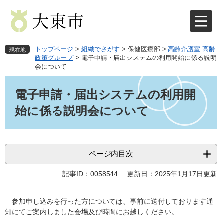
ペ
メ
ー
ニ
ジ
ュ
の
ー
先
を
トップページ
>
組織でさがす
>
保健医療部
>
高齢介護室 高齢
現在地
頭
飛
政策グループ
>
電子申請・届出システムの利用開始に係る説明
会について
で
ば
す
し
本
。
て
文
電子申請・届出システムの利用開
本
始に係る説明会について
文
へ
ページ内目次
記事ID：0058544
更新日：2025年1月17日更新
参加申し込みを行った方については、事前に送付しております通
知にてご案内しました会場及び時間にお越しください。