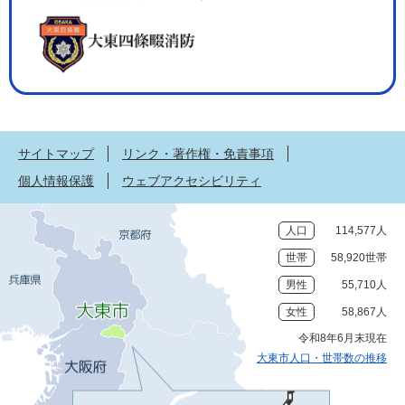
サイトマップ
リンク・著作権・免責事項
個人情報保護
ウェブアクセシビリティ
人口
114,577人
世帯
58,920世帯
男性
55,710人
女性
58,867人
令和8年6月末現在
大東市人口・世帯数の推移