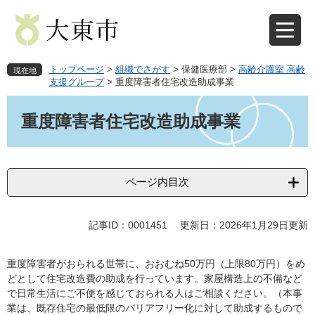
ペ
メ
ー
ニ
ジ
ュ
の
ー
先
を
トップページ
>
組織でさがす
>
保健医療部
>
高齢介護室 高齢
現在地
頭
飛
支援グループ
>
重度障害者住宅改造助成事業
で
ば
本
す
し
文
重度障害者住宅改造助成事業
。
て
本
文
へ
ページ内目次
記事ID：0001451
更新日：2026年1月29日更新
重度障害者がおられる世帯に、おおむね50万円（上限80万円）をめ
どとして住宅改造費の助成を行っています。家屋構造上の不備など
で日常生活にご不便を感じておられる人はご相談ください。（本事
業は、既存住宅の最低限のバリアフリー化に対して助成するもので