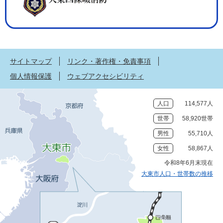
サイトマップ
リンク・著作権・免責事項
個人情報保護
ウェブアクセシビリティ
人口
114,577人
世帯
58,920世帯
男性
55,710人
女性
58,867人
令和8年6月末現在
大東市人口・世帯数の推移