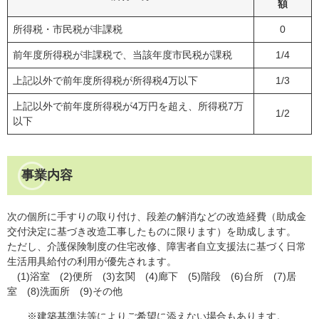
額
所得税・市民税が非課税
0
前年度所得税が非課税で、当該年度市民税が課税
1/4
上記以外で前年度所得税が所得税4万以下
1/3
上記以外で前年度所得税が4万円を超え、所得税7万
1/2
以下
事業内容
次の個所に手すりの取り付け、段差の解消などの改造経費（助成金
交付決定に基づき改造工事したものに限ります）を助成します。
ただし、介護保険制度の住宅改修、障害者自立支援法に基づく日常
生活用具給付の利用が優先されます。
(1)浴室 (2)便所 (3)玄関 (4)廊下 (5)階段 (6)台所 (7)居
室 (8)洗面所 (9)その他
※建築基準法等によりご希望に添えない場合もあります。