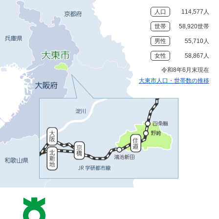
人口
114,577人
世帯
58,920世帯
男性
55,710人
女性
58,867人
令和8年6月末現在
大東市人口・世帯数の推移