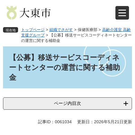
ペ
メ
ー
ニ
ジ
ュ
の
ー
先
を
トップページ
>
組織でさがす
>
保健医療部
>
高齢介護室 高齢
現在地
頭
飛
支援グループ
>
【公募】移送サービスコーディネートセンター
の運営に関する補助金
で
ば
す
し
本
。
て
文
【公募】移送サービスコーディネ
本
ートセンターの運営に関する補助
文
へ
金
ページ内目次
記事ID：0061034
更新日：2026年5月21日更新