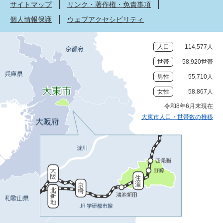
サイトマップ
リンク・著作権・免責事項
個人情報保護
ウェブアクセシビリティ
人口
114,577人
世帯
58,920世帯
男性
55,710人
女性
58,867人
令和8年6月末現在
大東市人口・世帯数の推移