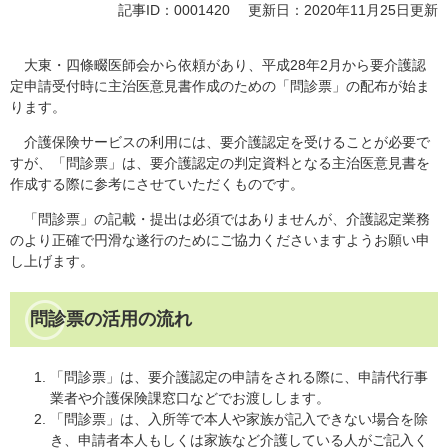
記事ID：0001420
更新日：2020年11月25日更新
大東・四條畷医師会から依頼があり、平成28年2月から要介護認
定申請受付時に主治医意見書作成のための「問診票」の配布が始ま
ります。
介護保険サービスの利用には、要介護認定を受けることが必要で
すが、「問診票」は、要介護認定の判定資料となる主治医意見書を
作成する際に参考にさせていただくものです。
「問診票」の記載・提出は必須ではありませんが、介護認定業務
のより正確で円滑な遂行のためにご協力くださいますようお願い申
し上げます。
問診票の活用の流れ
「問診票」は、要介護認定の申請をされる際に、申請代行事
業者や介護保険課窓口などでお渡しします。
「問診票」は、入所等で本人や家族が記入できない場合を除
き、申請者本人もしくは家族など介護している人がご記入く