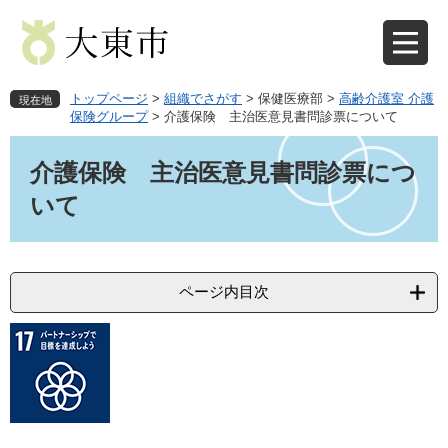
ペ
メ
ー
ニ
ジ
ュ
の
ー
先
を
トップページ
>
組織でさがす
>
保健医療部
>
高齢介護室 介護
現在地
頭
飛
保険グループ
>
介護保険 主治医意見書問診票について
で
ば
本
す
し
文
介護保険 主治医意見書問診票につ
。
て
本
いて
文
へ
ページ内目次