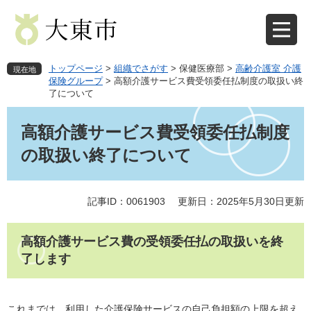
ペ
メ
ー
ニ
ジ
ュ
の
ー
先
を
トップページ
>
組織でさがす
>
保健医療部
>
高齢介護室 介護
現在地
頭
飛
保険グループ
>
高額介護サービス費受領委任払制度の取扱い終
了について
で
ば
す
し
本
。
て
文
高額介護サービス費受領委任払制度
本
の取扱い終了について
文
へ
記事ID：0061903
更新日：2025年5月30日更新
高額介護サービス費の受領委任払の取扱いを終
了します
これまでは、利用した介護保険サービスの自己負担額の上限を超え