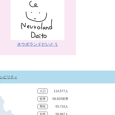
ネウボランドだいとう
シビリティ
人口
114,577人
世帯
58,920世帯
男性
55,710人
女性
58,867人