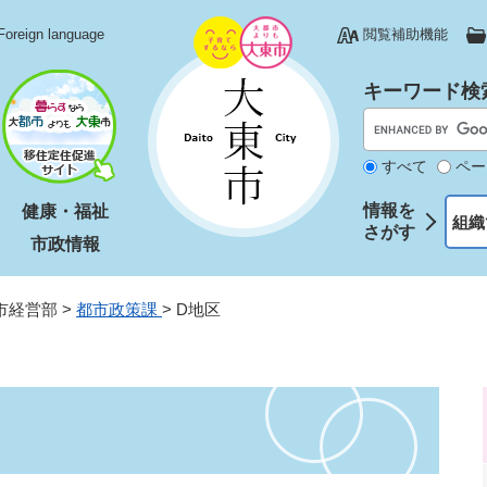
Foreign language
閲覧補助機能
キーワード検
すべて
ペー
情報を
健康・福祉
組織
さがす
市政情報
市経営部
>
都市政策課
>
D地区