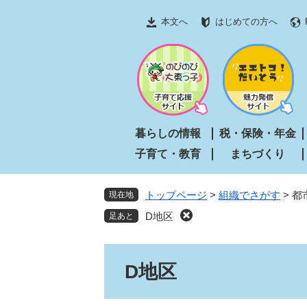
ペ
メ
本文へ
はじめての方へ
ー
ニ
ジ
ュ
の
ー
先
を
頭
飛
で
ば
す
し
暮らしの情報
税・保険・年金
。
て
子育て・教育
まちづくり
本
文
へ
トップページ
>
組織でさがす
>
都
現在地
D地区
本
D地区
文