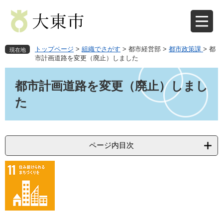
ペ
メ
ー
ニ
ジ
ュ
の
ー
先
を
トップページ
>
組織でさがす
>
都市経営部
>
都市政策課
>
都
現在地
頭
飛
市計画道路を変更（廃止）しました
で
ば
本
す
し
文
都市計画道路を変更（廃止）しまし
。
て
本
た
文
へ
ページ内目次