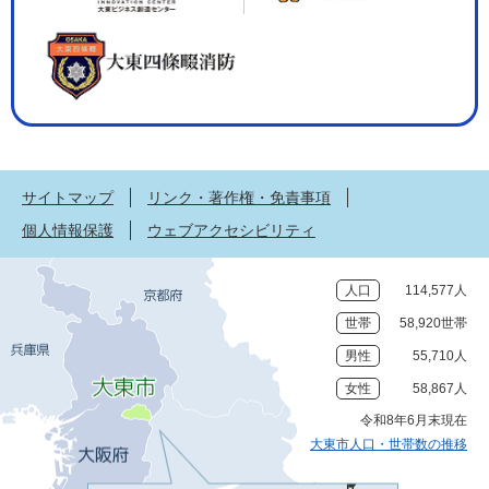
サイトマップ
リンク・著作権・免責事項
個人情報保護
ウェブアクセシビリティ
人口
114,577人
世帯
58,920世帯
男性
55,710人
女性
58,867人
令和8年6月末現在
大東市人口・世帯数の推移