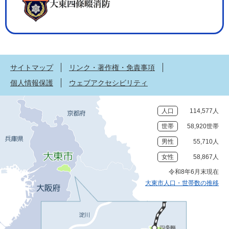
サイトマップ
リンク・著作権・免責事項
個人情報保護
ウェブアクセシビリティ
人口
114,577人
世帯
58,920世帯
男性
55,710人
女性
58,867人
令和8年6月末現在
大東市人口・世帯数の推移