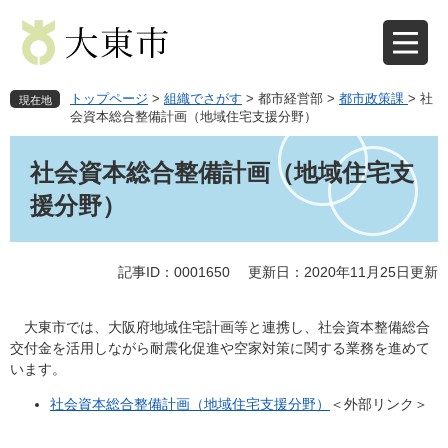
ペ
メ
ー
ニ
ジ
ュ
の
ー
先
を
トップページ
>
組織でさがす
>
都市経営部
>
都市政策課
>
社
現在地
頭
飛
会資本総合整備計画（地域住宅支援分野）
で
ば
本
す
し
文
社会資本総合整備計画（地域住宅支
。
て
本
援分野）
文
へ
記事ID：0001650
更新日：2020年11月25日更新
大東市では、大阪府地域住宅計画等と連携し、社会資本整備総合
交付金を活用しながら耐震化促進や空家対策に関する業務を進めて
います。
社会資本総合整備計画（地域住宅支援分野）
＜外部リンク＞