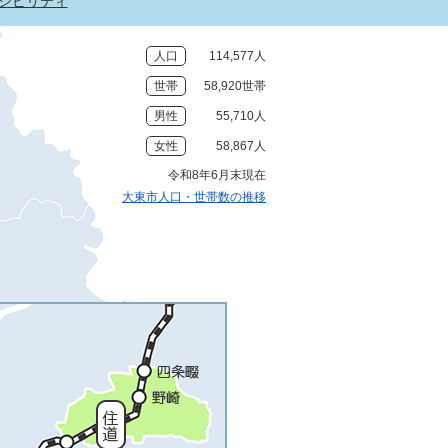
シビリティ
人口
114,577人
世帯
58,920世帯
男性
55,710人
女性
58,867人
令和8年6月末現在
大東市人口・世帯数の推移