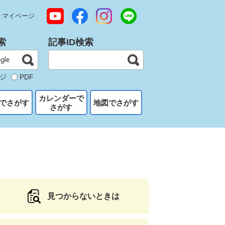
マイページ
索
記事ID検索
ジ
PDF
カレンダーで
でさがす
地図でさがす
さがす
見つからないときは