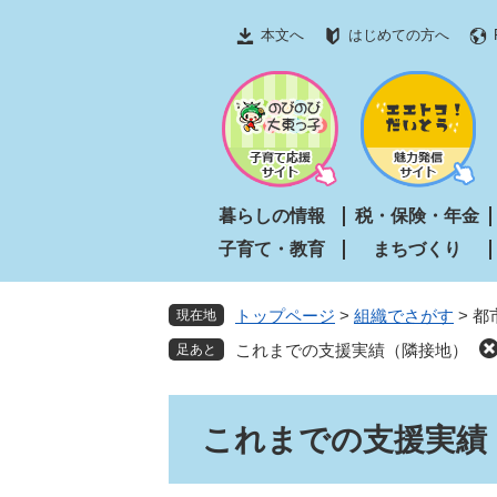
ペ
メ
本文へ
はじめての方へ
ー
ニ
ジ
ュ
の
ー
先
を
頭
飛
で
ば
す
し
暮らしの情報
税・保険・年金
。
て
子育て・教育
まちづくり
本
文
へ
トップページ
>
組織でさがす
>
都
現在地
これまでの支援実績（隣接地）
本
これまでの支援実績
文