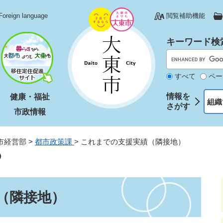
Foreign language
閲覧補助機能
キーワード検
すべて
ペー
情報を
健康・福祉
組織
さがす
市政情報
市経営部
>
都市政策課
>
これまでの支援実績（隣接地）
（隣接地）