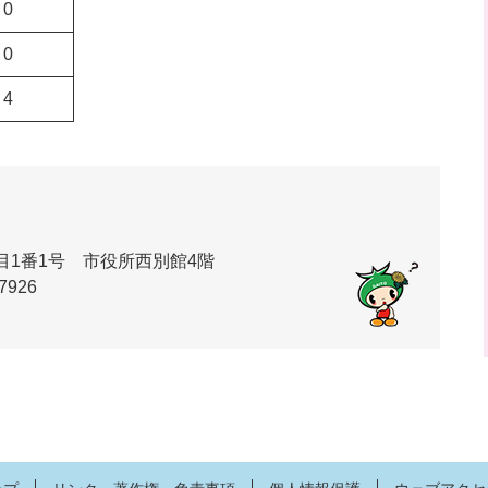
0
0
4
丁目1番1号 市役所西別館4階
7926