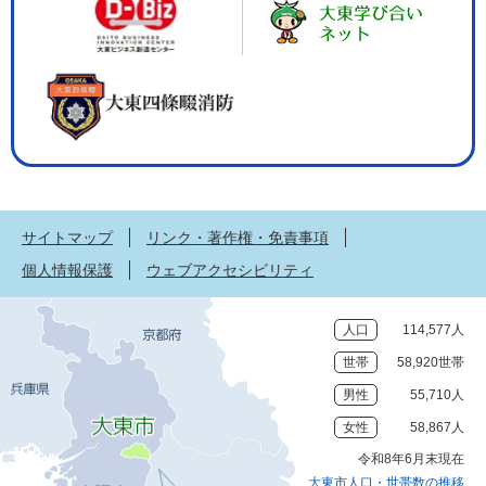
サイトマップ
リンク・著作権・免責事項
個人情報保護
ウェブアクセシビリティ
人口
114,577人
世帯
58,920世帯
男性
55,710人
女性
58,867人
令和8年6月末現在
大東市人口・世帯数の推移