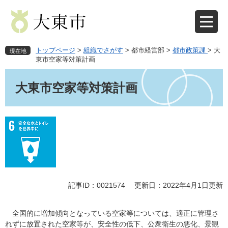
ペ
メ
ー
ニ
ジ
ュ
の
ー
先
を
トップページ
>
組織でさがす
>
都市経営部
>
都市政策課
>
大
現在地
頭
飛
東市空家等対策計画
で
ば
本
す
し
文
大東市空家等対策計画
。
て
本
文
へ
記事ID：0021574
更新日：2022年4月1日更新
全国的に増加傾向となっている空家等については、適正に管理さ
れずに放置された空家等が、安全性の低下、公衆衛生の悪化、景観