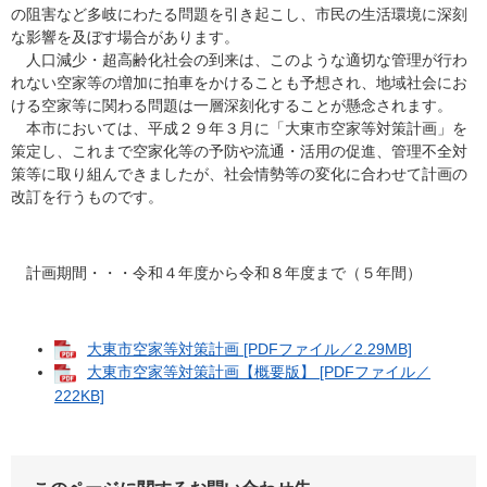
の阻害など多岐にわたる問題を引き起こし、市民の生活環境に深刻
な影響を及ぼす場合があります。
人口減少・超高齢化社会の到来は、このような適切な管理が行わ
れない空家等の増加に拍車をかけることも予想され、地域社会にお
ける空家等に関わる問題は一層深刻化することが懸念されます。
本市においては、平成２９年３月に「大東市空家等対策計画」を
策定し、これまで空家化等の予防や流通・活用の促進、管理不全対
策等に取り組んできましたが、社会情勢等の変化に合わせて計画の
改訂を行うものです。
計画期間・・・令和４年度から令和８年度まで（５年間）
大東市空家等対策計画 [PDFファイル／2.29MB]
大東市空家等対策計画【概要版】 [PDFファイル／
222KB]