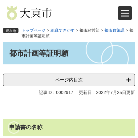
ペ
メ
ー
ニ
ジ
ュ
の
ー
先
を
トップページ
>
組織でさがす
>
都市経営部
>
都市政策課
>
都
現在地
頭
飛
市計画等証明願
で
ば
本
す
し
文
都市計画等証明願
。
て
本
文
へ
ページ内目次
記事ID：0002917
更新日：2022年7月25日更新
申請書の名称