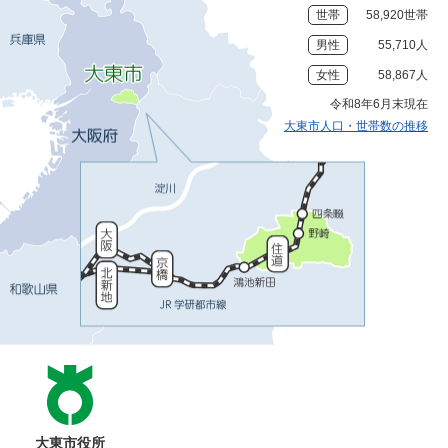
世帯
58,920世帯
男性
55,710人
女性
58,867人
令和8年6月末現在
大東市人口・世帯数の推移
大東市役所