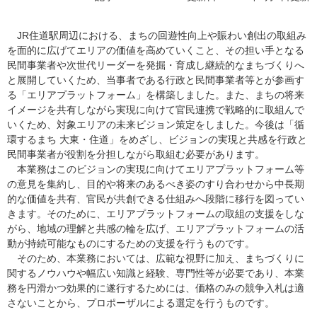
JR住道駅周辺における、まちの回遊性向上や賑わい創出の取組み
を面的に広げてエリアの価値を高めていくこと、その担い手となる
民間事業者や次世代リーダーを発掘・育成し継続的なまちづくりへ
と展開していくため、当事者である行政と民間事業者等とが参画す
る「エリアプラットフォーム」を構築しました。また、まちの将来
イメージを共有しながら実現に向けて官民連携で戦略的に取組んで
いくため、対象エリアの未来ビジョン策定をしました。今後は「循
環するまち 大東・住道」をめざし、ビジョンの実現と共感を行政と
民間事業者が役割を分担しながら取組む必要があります。
本業務はこのビジョンの実現に向けてエリアプラットフォーム等
の意見を集約し、目的や将来のあるべき姿のすり合わせから中長期
的な価値を共有、官民が共創できる仕組みへ段階に移行を図ってい
きます。そのために、エリアプラットフォームの取組の支援をしな
がら、地域の理解と共感の輪を広げ、エリアプラットフォームの活
動が持続可能なものにするための支援を行うものです。
そのため、本業務においては、広範な視野に加え、まちづくりに
関するノウハウや幅広い知識と経験、専門性等が必要であり、本業
務を円滑かつ効果的に遂行するためには、価格のみの競争入札は適
さないことから、プロポーザルによる選定を行うものです。