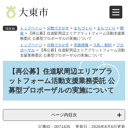
ペ
メ
ー
ニ
ジ
ュ
の
ー
先
を
トップページ
>
分類でさがす
>
まちづくり
>
まちづくり
>
開
現在地
頭
飛
発
>
【再公募】住道駅周辺エリアプラットフォーム活動支援業
務委託 公募型プロポーザルの実施について
で
ば
す
し
トップページ
>
分類でさがす
>
市政情報
>
入札・契約
>
プロ
ポーザル
>
【再公募】住道駅周辺エリアプラットフォーム活動
。
て
支援業務委託 公募型プロポーザルの実施について
本
文
本
へ
文
【再公募】住道駅周辺エリアプラ
ットフォーム活動支援業務委託 公
募型プロポーザルの実施について
ページ内目次
記事ID：0071435
更新日：2026年8月6日更新