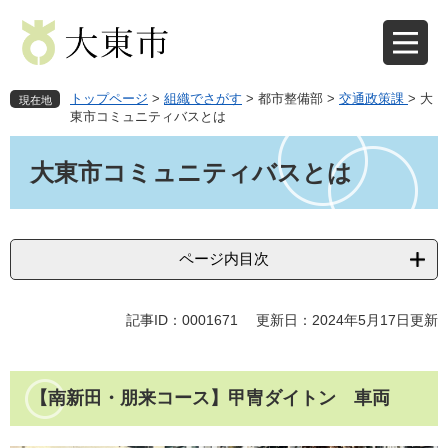
ペ
メ
ー
ニ
ジ
ュ
の
ー
先
を
トップページ
>
組織でさがす
>
都市整備部
>
交通政策課
>
大
現在地
頭
飛
東市コミュニティバスとは
で
ば
本
す
し
文
大東市コミュニティバスとは
。
て
本
文
へ
ページ内目次
記事ID：0001671
更新日：2024年5月17日更新
【南新田・朋来コース】甲冑ダイトン 車両