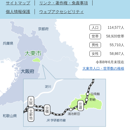
サイトマップ
リンク・著作権・免責事項
個人情報保護
ウェブアクセシビリティ
人口
114,577人
世帯
58,920世帯
男性
55,710人
女性
58,867人
令和8年6月末現在
大東市人口・世帯数の推移