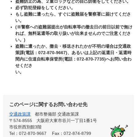
盗難防止の為、２重ロックなどの自己防衛をしてください。
必ず防犯登録をしてください。
もし盗難に遭ったら、すぐに盗難届を警察署に届けてくださ
い。
(※警察への盗難届提出が自転車等の撤去日の前日以前で無け
れば、無料返還等の取り扱いが出来ませんのでご注意くださ
い。)
盗難に遭ったか、撤去・移送されたかが不明の場合は交通政
策課(電話：072-870-9667)、あるいは上記の
返還日・返還時
間内に住道自転車保管所(電話：072-870-7735)へお問い合わ
せくださ
い。
このページに関するお問い合わせ先
交通政策課
都市整備部 交通政策課
〒574-8555 大阪府大東市谷川一丁目1番1号
市役所西別館3階
Tel：072-870-9667
Fax：072-874-8799