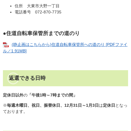
住所 大東市大野一丁目
電話番号 072-870-7735
●住道自転車保管所までの道のり
(静止画はこちらから)住道自転車保管所への道のり [PDFファイ
ル／1.91MB]
返還できる日時
定休日以外
の
「午後1時～7時までの間」
※
毎週木曜日、祝日、振替休日、12月31日～1月3日
は
定休日
となっ
ております。