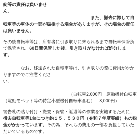
錠等の責任は負いませ
ん。
また、撤去に際して自
転車等の車体の一部が破損する場合がありますが、その場合の責任
は負いません。
その後自転車等は、所有者に引き取りに来られるまで自転車保管所
で保管され、
60日間保管した後、引き取りがなければ処分しま
す。
なお、移送された自転車等は、引き取りの際に費用がかか
りますのでご注意くださ
い。
（自転車2,000円 原動機付自転車
（電動モペット等の特定小型機付自転車含む） 3,000円）
警告札の貼り付け・撤去・保管・返還等の作業を実施するために、
撤去自転車等1台につき約１５，５３０円（令和７年度実績）もの税
金がかかっています。
その為、それらの費用の一部を負担していた
だいているものです。