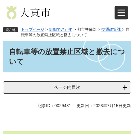
ペ
メ
ー
ニ
ジ
ュ
の
ー
先
を
トップページ
>
組織でさがす
>
都市整備部
>
交通政策課
>
自
現在地
頭
飛
転車等の放置禁止区域と撤去について
で
ば
本
す
し
文
自転車等の放置禁止区域と撤去につ
。
て
本
いて
文
へ
ページ内目次
記事ID：0029431
更新日：2026年7月15日更新