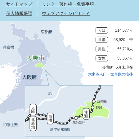
サイトマップ
リンク・著作権・免責事項
個人情報保護
ウェブアクセシビリティ
人口
114,577人
世帯
58,920世帯
男性
55,710人
女性
58,867人
令和8年6月末現在
大東市人口・世帯数の推移