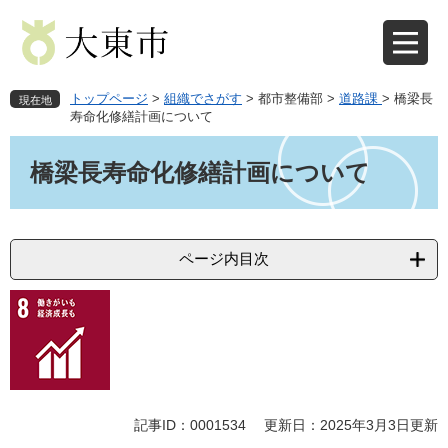
ペ
メ
ー
ニ
ジ
ュ
の
ー
先
を
トップページ
>
組織でさがす
>
都市整備部
>
道路課
>
橋梁長
現在地
頭
飛
寿命化修繕計画について
で
ば
本
す
し
文
橋梁長寿命化修繕計画について
。
て
本
文
へ
ページ内目次
記事ID：0001534
更新日：2025年3月3日更新