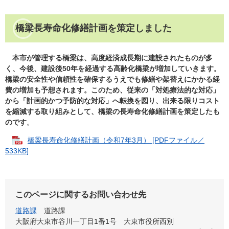
橋梁長寿命化修繕計画を策定しました
本市が管理する橋梁は、高度経済成長期に建設されたものが多
く、今後、建設後50年を経過する高齢化橋梁が増加していきます。
橋梁の安全性や信頼性を確保するうえでも修繕や架替えにかかる経
費の増加も予想されます。このため、従来の「対処療法的な対応」
から「計画的かつ予防的な対応」へ転換を図り、出来る限りコスト
を縮減する取り組みとして、橋梁の長寿命化修繕計画を策定したも
のです
。
橋梁長寿命化修繕計画（令和7年3月） [PDFファイル／
533KB]
このページに関するお問い合わせ先
道路課
道路課
大阪府大東市谷川一丁目1番1号 大東市役所西別