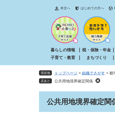
ペ
メ
本文へ
はじめての方へ
ー
ニ
ジ
ュ
の
ー
先
を
頭
飛
で
ば
す
し
暮らしの情報
税・保険・年金
。
て
子育て・教育
まちづくり
本
文
へ
トップページ
>
組織でさがす
>
都
現在地
公共用地境界確定関係
本
公共用地境界確定関
文