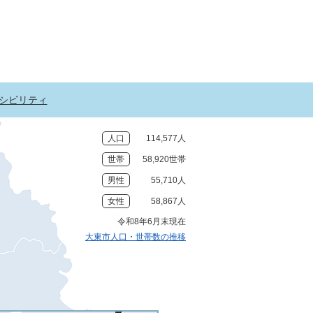
シビリティ
人口
114,577人
世帯
58,920世帯
男性
55,710人
女性
58,867人
令和8年6月末現在
大東市人口・世帯数の推移