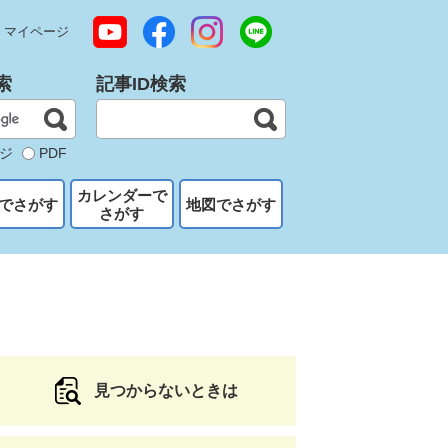
マイページ
索
記事ID検索
ジ
PDF
カレンダーで
でさがす
地図でさがす
さがす
見つからないときは