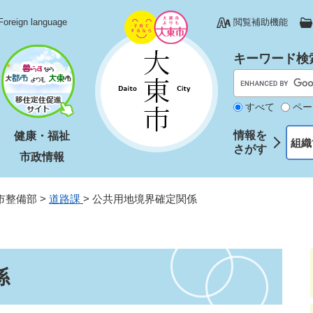
Foreign language
閲覧補助機能
キーワード検
すべて
ペー
情報を
健康・福祉
組織
さがす
市政情報
市整備部
>
道路課
>
公共用地境界確定関係
係