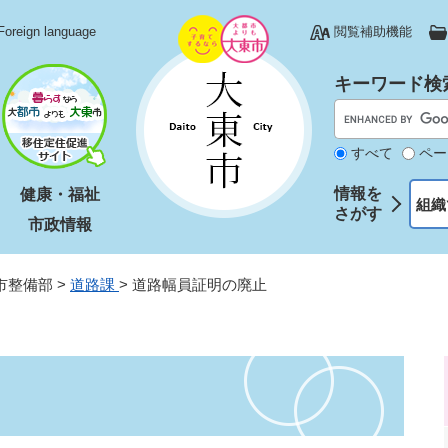
Foreign language
閲覧補助機能
キーワード検
すべて
ペー
情報を
健康・福祉
組織
さがす
市政情報
市整備部
>
道路課
>
道路幅員証明の廃止