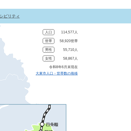
シビリティ
人口
114,577人
世帯
58,920世帯
男性
55,710人
女性
58,867人
令和8年6月末現在
大東市人口・世帯数の推移