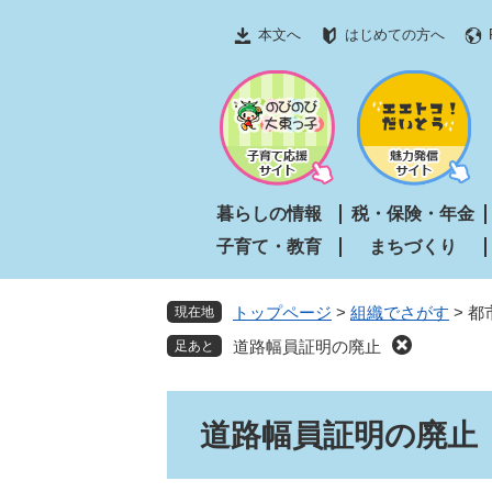
ペ
メ
本文へ
はじめての方へ
ー
ニ
ジ
ュ
の
ー
先
を
頭
飛
で
ば
す
し
暮らしの情報
税・保険・年金
。
て
子育て・教育
まちづくり
本
文
へ
トップページ
>
組織でさがす
>
都
現在地
道路幅員証明の廃止
本
道路幅員証明の廃止
文