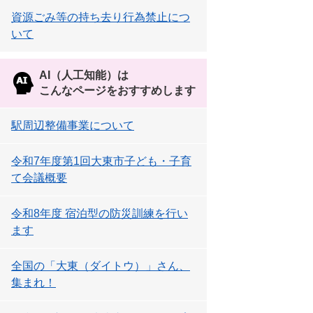
資源ごみ等の持ち去り行為禁止につ
いて
AI（人工知能）は
こんなページをおすすめします
駅周辺整備事業について
令和7年度第1回大東市子ども・子育
て会議概要
令和8年度 宿泊型の防災訓練を行い
ます
全国の「大東（ダイトウ）」さん、
集まれ！