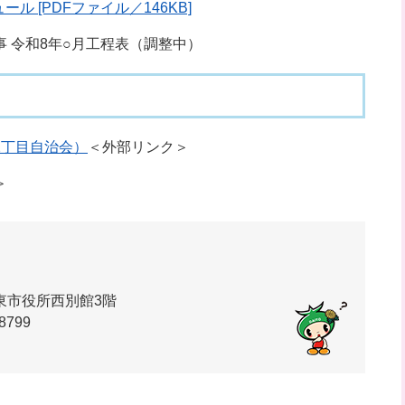
 [PDFファイル／146KB]
令和8年○月工程表（調整中）
2丁目自治会）
＜外部リンク＞
＞
東市役所西別館3階
8799