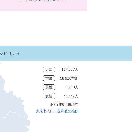
シビリティ
人口
114,577人
世帯
58,920世帯
男性
55,710人
女性
58,867人
令和8年6月末現在
大東市人口・世帯数の推移