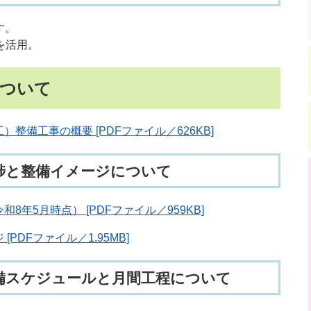
す。
を活用。
について
備工事の概要 [PDFファイル／626KB]
捗と整備イメージについて
年5月時点） [PDFファイル／959KB]
DFファイル／1.95MB]
備スケジュールと月間工程について