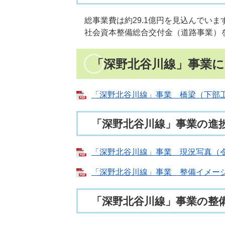
総事業費は約29.1億円を見込んでいま
社会資本整備総合交付金（道路事業）
「深野北谷川線」事業
「深野北谷川線」事業 橋梁（下部工）整
「深野北谷川線」事業の進
「深野北谷川線」事業 現況写真（令和8
「深野北谷川線」事業 整備イメージ [P
「深野北谷川線」事業の整