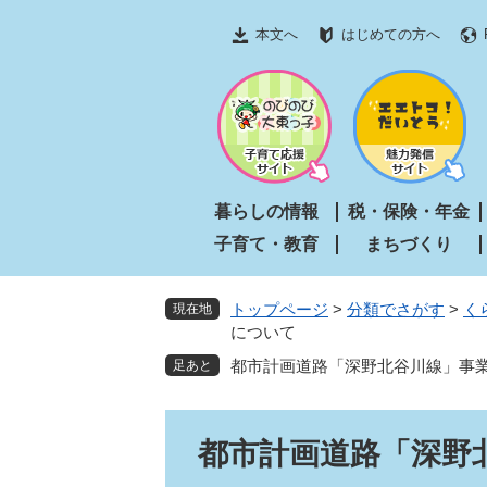
ペ
メ
本文へ
はじめての方へ
ー
ニ
ジ
ュ
の
ー
先
を
頭
飛
で
ば
す
し
暮らしの情報
税・保険・年金
。
て
子育て・教育
まちづくり
本
文
へ
トップページ
>
分類でさがす
>
く
現在地
について
都市計画道路「深野北谷川線」事
本
都市計画道路「深野
文