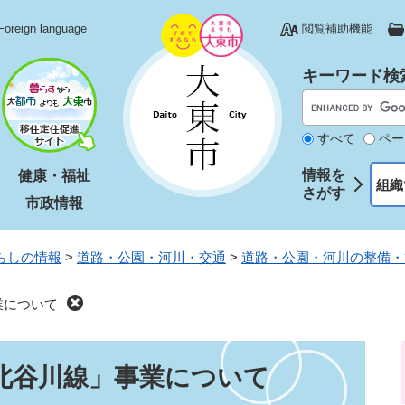
Foreign language
閲覧補助機能
キーワード検
すべて
ペー
情報を
健康・福祉
組織
さがす
市政情報
らしの情報
>
道路・公園・河川・交通
>
道路・公園・河川の整備・
業について
北谷川線」事業について