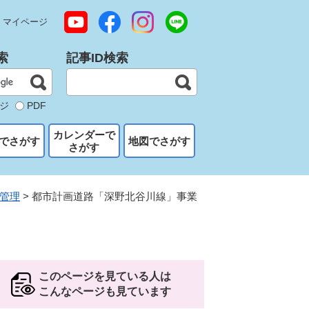
マイページ
索
記事ID検索
ジ
PDF
カレンダーで
でさがす
地図でさがす
さがす
管理
>
都市計画道路「深野北谷川線」事業
このページを見ている人は
こんなページも見ています