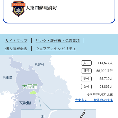
サイトマップ
リンク・著作権・免責事項
個人情報保護
ウェブアクセシビリティ
人口
114,577人
世帯
58,920世帯
男性
55,710人
女性
58,867人
令和8年6月末現在
大東市人口・世帯数の推移