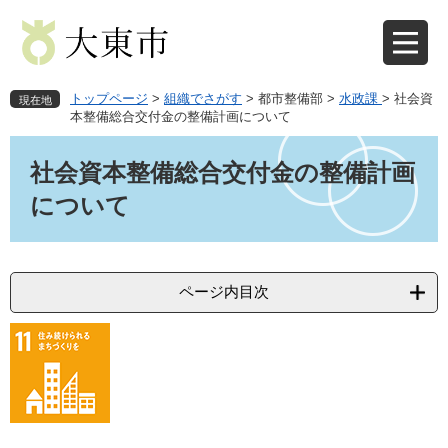
ペ
メ
ー
ニ
ジ
ュ
の
ー
先
を
トップページ
>
組織でさがす
>
都市整備部
>
水政課
>
社会資
現在地
頭
飛
本整備総合交付金の整備計画について
で
ば
本
す
し
文
社会資本整備総合交付金の整備計画
。
て
本
について
文
へ
ページ内目次