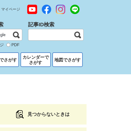
マイページ
索
記事ID検索
ジ
PDF
カレンダーで
でさがす
地図でさがす
さがす
見つからないときは