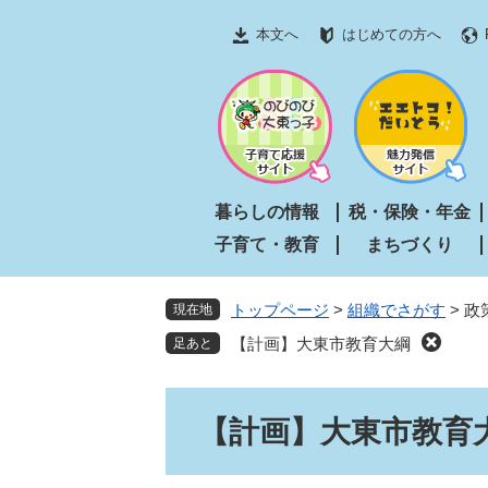
ペ
メ
本文へ
はじめての方へ
ー
ニ
ジ
ュ
の
ー
先
を
頭
飛
で
ば
す
し
暮らしの情報
税・保険・年金
。
て
子育て・教育
まちづくり
本
文
へ
トップページ
>
組織でさがす
>
政
現在地
【計画】大東市教育大綱
本
【計画】大東市教育
文