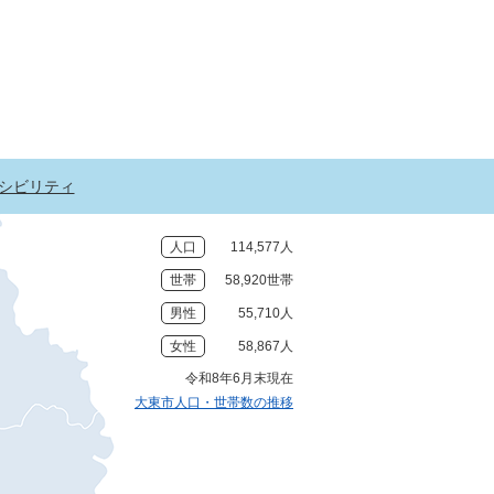
シビリティ
人口
114,577人
世帯
58,920世帯
男性
55,710人
女性
58,867人
令和8年6月末現在
大東市人口・世帯数の推移