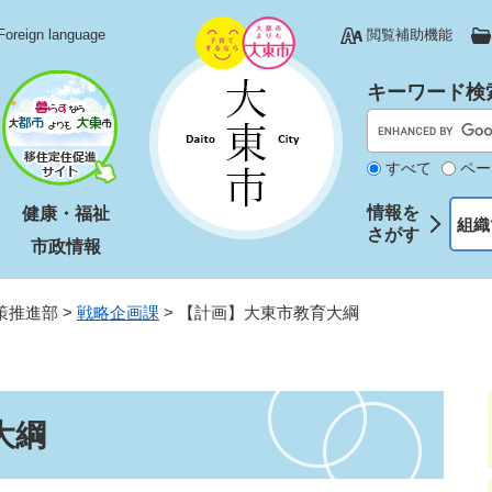
Foreign language
閲覧補助機能
キーワード検
すべて
ペー
情報を
健康・福祉
組織
さがす
市政情報
策推進部
>
戦略企画課
>
【計画】大東市教育大綱
大綱