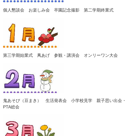
個人懇談会 お楽しみ会 卒園記念撮影 第二学期終業式
第三学期始業式 凧あげ 参観・講演会 オンリーワン大会
鬼あそび（豆まき） 生活発表会 小学校見学 親子思い出会・
PTA総会