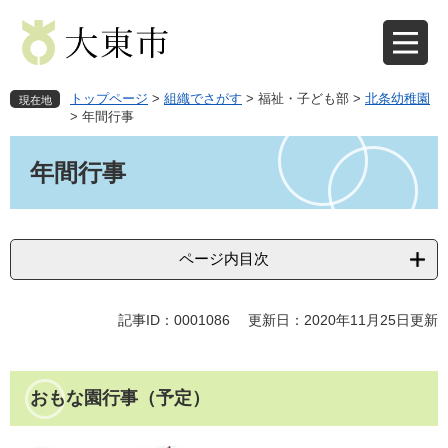
ペ
メ
ー
ニ
ジ
ュ
の
ー
先
を
トップページ
>
組織でさがす
>
福祉・子ども部
>
北条幼稚園
現在地
頭
飛
>
年間行事
で
ば
本
す
し
文
年間行事
。
て
本
文
へ
ページ内目次
記事ID：0001086
更新日：2020年11月25日更新
おもな園行事（予定）