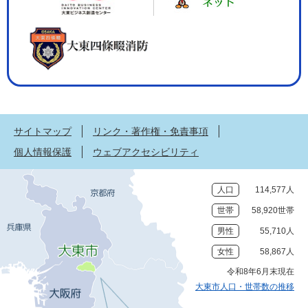
サイトマップ
リンク・著作権・免責事項
個人情報保護
ウェブアクセシビリティ
人口
114,577人
世帯
58,920世帯
男性
55,710人
女性
58,867人
令和8年6月末現在
大東市人口・世帯数の推移