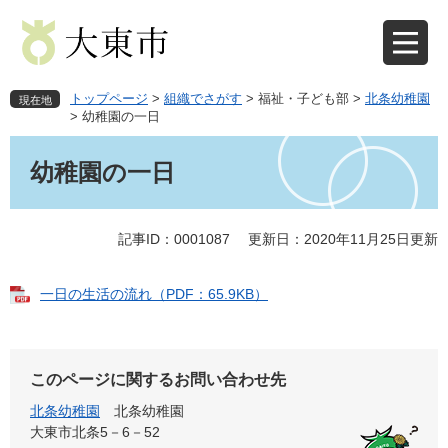
ペ
メ
ー
ニ
ジ
ュ
の
ー
先
を
トップページ
>
組織でさがす
>
福祉・子ども部
>
北条幼稚園
現在地
頭
飛
>
幼稚園の一日
で
ば
本
す
し
文
幼稚園の一日
。
て
本
文
記事ID：0001087
更新日：2020年11月25日更新
へ
一日の生活の流れ（PDF：65.9KB）
このページに関するお問い合わせ先
北条幼稚園
北条幼稚園
大東市北条5－6－52