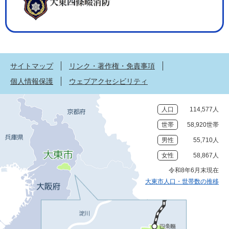
サイトマップ
リンク・著作権・免責事項
個人情報保護
ウェブアクセシビリティ
人口
114,577人
世帯
58,920世帯
男性
55,710人
女性
58,867人
令和8年6月末現在
大東市人口・世帯数の推移