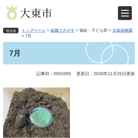
ペ
メ
ー
ニ
ジ
ュ
の
ー
先
を
トップページ
>
組織でさがす
>
福祉・子ども部
>
北条幼稚園
現在地
頭
飛
>
7月
で
ば
本
す
し
文
7月
。
て
本
文
記事ID：0001099
更新日：2020年11月25日更新
へ