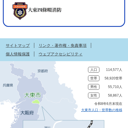
サイトマップ
リンク・著作権・免責事項
個人情報保護
ウェブアクセシビリティ
人口
114,577人
世帯
58,920世帯
男性
55,710人
女性
58,867人
令和8年6月末現在
大東市人口・世帯数の推移