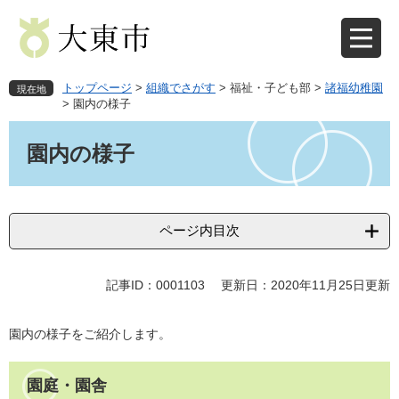
ペ
メ
ー
ニ
ジ
ュ
の
ー
先
を
トップページ
>
組織でさがす
>
福祉・子ども部
>
諸福幼稚園
現在地
頭
飛
>
園内の様子
で
ば
本
す
し
文
園内の様子
。
て
本
文
へ
ページ内目次
記事ID：0001103
更新日：2020年11月25日更新
園内の様子をご紹介します。
園庭・園舎