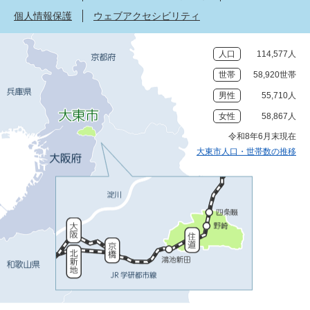
個人情報保護
ウェブアクセシビリティ
人口
114,577人
世帯
58,920世帯
男性
55,710人
女性
58,867人
令和8年6月末現在
大東市人口・世帯数の推移