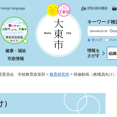
Foreign language
閲覧補助機能
キーワード検
すべて
ペー
情報を
健康・福祉
組織
さがす
市政情報
育委員会 学校教育政策部
>
教育研究所
>
研修動画（教職員向け）
け）