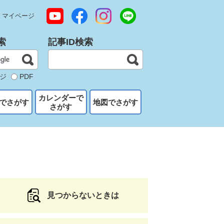
マイページ
索
記事ID検索
ジ
PDF
カレンダーで
でさがす
地図でさがす
さがす
見つからないときは