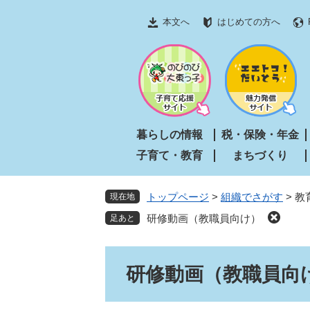
ペ
メ
本文へ
はじめての方へ
ー
ニ
ジ
ュ
の
ー
先
を
頭
飛
で
ば
す
し
暮らしの情報
税・保険・年金
。
て
子育て・教育
まちづくり
本
文
へ
トップページ
>
組織でさがす
>
教
現在地
研修動画（教職員向け）
本
研修動画（教職員向
文