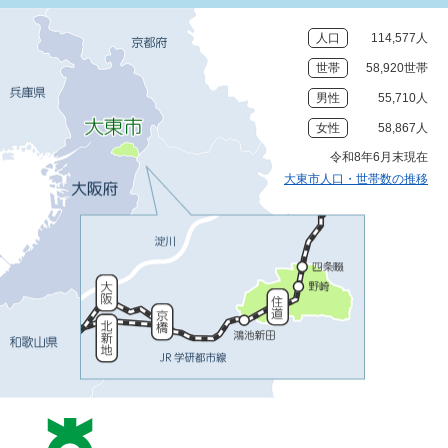
人口
114,577人
世帯
58,920世帯
男性
55,710人
女性
58,867人
令和8年6月末現在
大東市人口・世帯数の推移