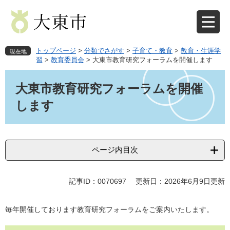
ペ
メ
ー
ニ
ジ
ュ
の
ー
先
を
トップページ
>
分類でさがす
>
子育て・教育
>
教育・生涯学
現在地
頭
飛
習
>
教育委員会
>
大東市教育研究フォーラムを開催します
で
ば
本
す
し
文
大東市教育研究フォーラムを開催
。
て
本
します
文
へ
ページ内目次
記事ID：0070697
更新日：2026年6月9日更新
毎年開催しております教育研究フォーラムをご案内いたします。