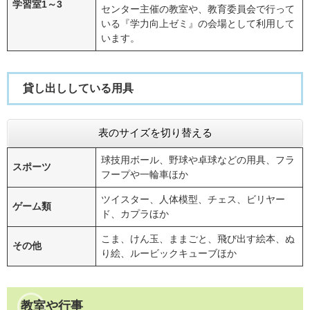
学習室1～3
センター主催の教室や、教育委員会で行って
いる『学力向上ゼミ』の会場として利用して
います。
貸し出ししている用具
表のサイズを切り替える
球技用ボール、野球や卓球などの用具、フラ
スポーツ
フープや一輪車ほか
ツイスター、人体模型、チェス、ビリヤー
ゲーム類
ド、カプラほか
こま、けん玉、ままごと、飛び出す絵本、ぬ
その他
り絵、ルービックキューブほか
教室や行事