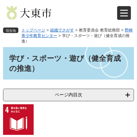
ペ
メ
ー
ニ
ジ
ュ
の
ー
先
を
トップページ
>
組織でさがす
>
教育委員会 教育総務部
>
野崎
現在地
頭
飛
青少年教育センター
>
学び・スポーツ・遊び（健全育成の推
進）
で
ば
す
し
本
。
て
文
学び・スポーツ・遊び（健全育成
本
の推進）
文
へ
ページ内目次