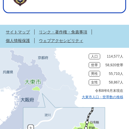
サイトマップ
リンク・著作権・免責事項
個人情報保護
ウェブアクセシビリティ
人口
114,577人
世帯
58,920世帯
男性
55,710人
女性
58,867人
令和8年6月末現在
大東市人口・世帯数の推移