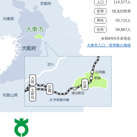
人口
114,577人
世帯
58,920世帯
男性
55,710人
女性
58,867人
令和8年6月末現在
大東市人口・世帯数の推移