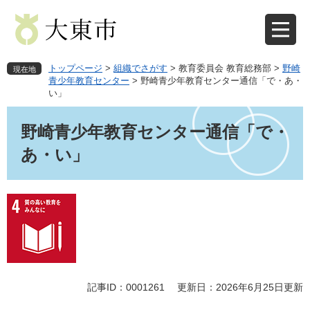
ペ
メ
ー
ニ
ジ
ュ
の
ー
先
を
トップページ
>
組織でさがす
>
教育委員会 教育総務部
>
野崎
現在地
頭
飛
青少年教育センター
>
野崎青少年教育センター通信「で・あ・
い」
で
ば
す
し
本
。
て
文
野崎青少年教育センター通信「で・
本
あ・い」
文
へ
記事ID：0001261
更新日：2026年6月25日更新