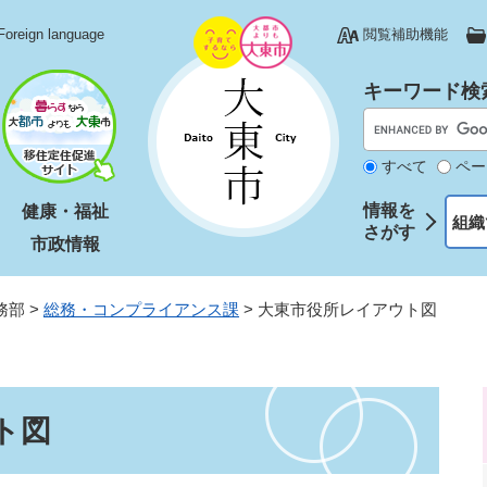
Foreign language
閲覧補助機能
キーワード検
すべて
ペー
情報を
健康・福祉
組織
さがす
市政情報
務部
>
総務・コンプライアンス課
>
大東市役所レイアウト図
ト図