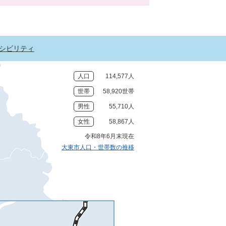
シビリティ
人口
114,577人
世帯
58,920世帯
男性
55,710人
女性
58,867人
令和8年6月末現在
大東市人口・世帯数の推移