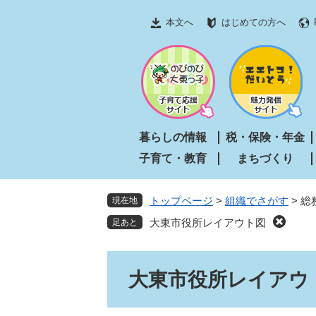
ペ
メ
本文へ
はじめての方へ
ー
ニ
ジ
ュ
の
ー
先
を
頭
飛
で
ば
す
し
暮らしの情報
税・保険・年金
。
て
子育て・教育
まちづくり
本
文
へ
トップページ
>
組織でさがす
>
総
現在地
大東市役所レイアウト図
本
大東市役所レイアウ
文