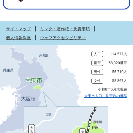
サイトマップ
リンク・著作権・免責事項
個人情報保護
ウェブアクセシビリティ
人口
114,577人
世帯
58,920世帯
男性
55,710人
女性
58,867人
令和8年6月末現在
大東市人口・世帯数の推移