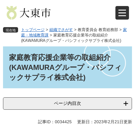
ペ
メ
ー
ニ
ジ
ュ
の
ー
先
を
トップページ
>
組織でさがす
>
教育委員会 教育総務部
>
家
現在地
頭
飛
庭・地域教育課
>
家庭教育応援企業等の取組紹介
(KAWAMURAグループ・パシフィックサプライ株式会社)
で
ば
す
し
本
。
て
文
家庭教育応援企業等の取組紹介
本
(KAWAMURAグループ・パシフィ
文
へ
ックサプライ株式会社)
ページ内目次
記事ID：0034425
更新日：2023年2月21日更新