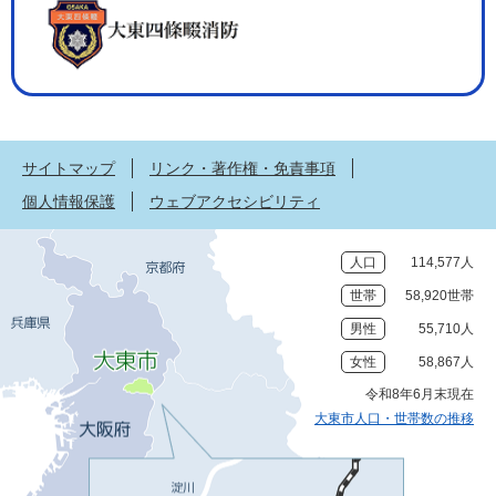
サイトマップ
リンク・著作権・免責事項
個人情報保護
ウェブアクセシビリティ
人口
114,577人
世帯
58,920世帯
男性
55,710人
女性
58,867人
令和8年6月末現在
大東市人口・世帯数の推移