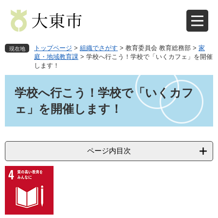
ペ
メ
ー
ニ
ジ
ュ
の
ー
先
を
トップページ
>
組織でさがす
>
教育委員会 教育総務部
>
家
現在地
頭
飛
庭・地域教育課
>
学校へ行こう！学校で「いくカフェ」を開催
します！
で
ば
す
し
本
。
て
文
学校へ行こう！学校で「いくカフ
本
ェ」を開催します！
文
へ
ページ内目次