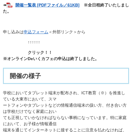
↠
開催一覧表 [PDFファイル／61KB]
※全日程終了いたしまし
た。
申し込みは
申込フォーム
＜外部リンク＞
から
↑↑↑↑↑↑
クリック！！
※オンラインDeいくカフェの申込は終了しました。
開催の様子
学校においてタブレット端末が配布され、ICT教育（※）を推進し
ている大東市において、スマ
ートフォンやタブレットなどの情報通信端末の扱い方、付き合い方
は学校だけでなく家庭におい
ても正視していかなければならない事柄になっています。特に家庭
において、お子様が情報通信
端末を通じてインターネットに接することに注意を払わなければ、