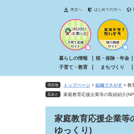
ペ
メ
本文へ
はじめての方へ
ー
ニ
ジ
ュ
の
ー
先
を
頭
飛
で
ば
す
し
暮らしの情報
税・保険・年金
。
て
子育て・教育
まちづくり
本
文
へ
トップページ
>
組織でさがす
>
教
現在地
家庭教育応援企業等の取組紹介(N
本
家庭教育応援企業等の
文
ゆっくり)