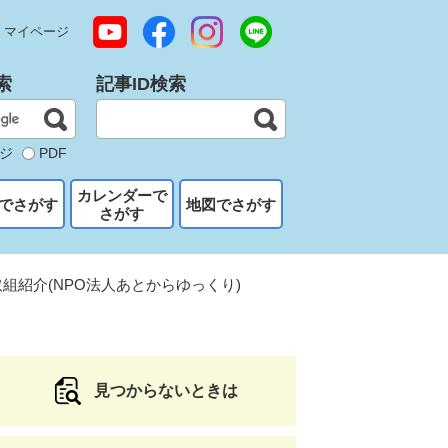
マイページ
索
記事ID検索
ジ
PDF
カレンダーで
でさがす
地図でさがす
さがす
組紹介(NPO法人あとからゆっくり)
見つからないときは