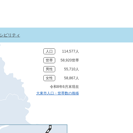
シビリティ
人口
114,577人
世帯
58,920世帯
男性
55,710人
女性
58,867人
令和8年6月末現在
大東市人口・世帯数の推移