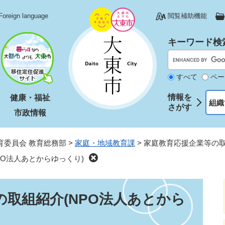
Foreign language
閲覧補助機能
キーワード検
すべて
ペー
情報を
健康・福祉
組織
さがす
市政情報
育委員会 教育総務部
>
家庭・地域教育課
>
家庭教育応援企業等の取
PO法人あとからゆっくり)
取組紹介(NPO法人あとから