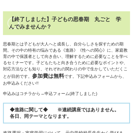
【終了しました】子どもの思春期 丸ごと 学
んでみませんか？
思春期とは子どもが大人へと成長し、自分らしさを探すための期
間。その中の特有の悩みである《進路》《性への関心》に、家庭教
育の中で保護者として向き合い、理解するために必要なことを学べ
るセミナーです。子どもたちと向き合うために必要なポイントや、
対応方法なども知り、それぞれの関わりの中で生かしていただくこ
参加費は無料
とが目的です。
です。下記申込みフォームから、
お申込みください!!
申込みはコチラから→申込フォーム(終了しました)
◆進路に関して◆
※
連続講座ではありません。
各日、同テーマとなります。
進路選択・家庭学習について、元中学校校長先生から学びま