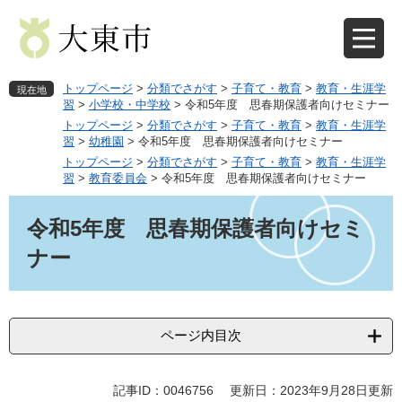
ペ
メ
ー
ニ
ジ
ュ
の
ー
先
を
トップページ
>
分類でさがす
>
子育て・教育
>
教育・生涯学
現在地
頭
飛
習
>
小学校・中学校
>
令和5年度 思春期保護者向けセミナー
で
ば
トップページ
>
分類でさがす
>
子育て・教育
>
教育・生涯学
す
し
習
>
幼稚園
>
令和5年度 思春期保護者向けセミナー
。
て
トップページ
>
分類でさがす
>
子育て・教育
>
教育・生涯学
本
習
>
教育委員会
>
令和5年度 思春期保護者向けセミナー
文
本
へ
文
令和5年度 思春期保護者向けセミ
ナー
ページ内目次
記事ID：0046756
更新日：2023年9月28日更新